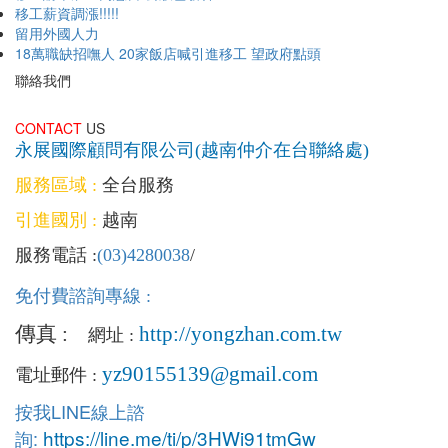
移工薪資調漲!!!!!
留用外國人力
18萬職缺招嘸人 20家飯店喊引進移工 望政府點頭
聯絡我們
CONTACT
US
永展國際顧問有限公司(越南仲介在台聯絡處)
服務區域 :
全台服務
引進國別 :
越南
服務電話 :
(03)4280038
/
免付費諮詢專線 :
傳真 :
http://yongzhan.com.tw
網址 :
yz90155139@gmail.com
電址郵件 :
按我LINE線上
諮
https://line.me/ti/p/3HWi91tmGw
詢: