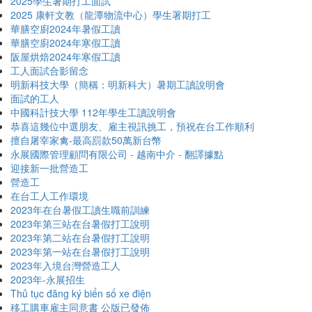
2025學生暑期打工面試
2025 康軒文教（龍潭物流中心）學生署期打工
華膳空廚2024年暑假工讀
華膳空廚2024年寒假工讀
阪屋烘焙2024年寒假工讀
工人面試合影留念
明新科技大學（簡稱：明新科大）暑期工讀說明會
面試的工人
中國科計技大學 112年學生工讀說明會
恭喜這幾位中選朋友、雇主視訊挑工，預祝在台工作順利
擅自屠宰家禽-最高罰款50萬新台幣
永展國際管理顧問有限公司 - 越南中介 - 翻譯據點
迎接新一批營造工
營造工
在台工人工作環境
2023年在台暑假工讀生職前訓練
2023年第三站在台暑假打工說明
2023年第二站在台暑假打工說明
2023年第一站在台暑假打工說明
2023年入境台灣營造工人
2023年-永展招生
Thủ tục đăng ký biển số xe điện
移工購車雇主同意書 公版已發佈