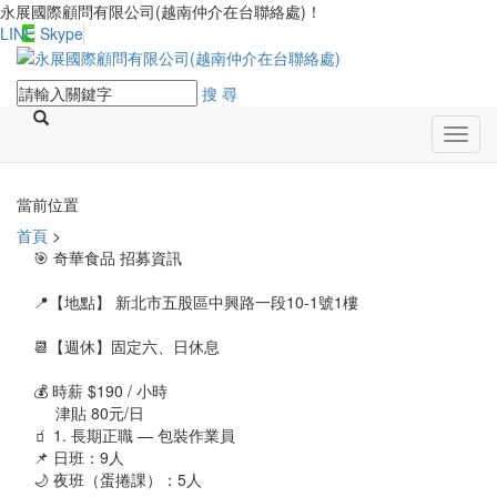
永展國際顧問有限公司(越南仲介在台聯絡處)！
LINE
Skype
搜 尋
Toggl
navig
當前位置
首頁
>
🎯 奇華食品 招募資訊
📍【地點】 新北市五股區中興路一段10-1號1樓
📆【週休】固定六、日休息
💰 時薪 $190 / 小時
津貼 80元/日
🧃 1. 長期正職 — 包裝作業員
📌 日班：9人
🌙 夜班（蛋捲課）：5人