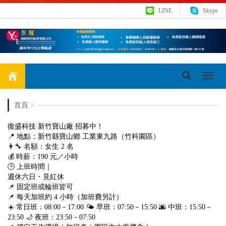
LINE
Skype
Toggl
navig
首頁
>
復盛科技 新竹寶山廠 招募中！
📍 地點：新竹縣寶山鄉 工業東九路（竹科園區）
👩‍🔧 名額：女生 2 名
💰 時薪：190 元／小時
🕒 上班時間｜
週休六日・見紅休
📌 固定班或輪班皆可
📌 每天加班約 4 小時（加班費另計）
☀️ 常日班：08:00－17:00 🌤️ 早班：07:50－15:50 🌆 中班：15:50－
23:50 🌙 夜班：23:50－07:50