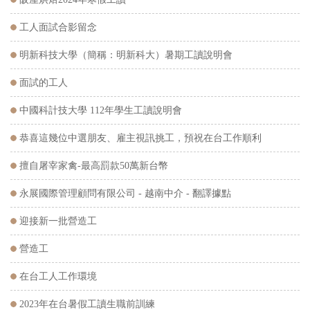
工人面試合影留念
明新科技大學（簡稱：明新科大）暑期工讀說明會
面試的工人
中國科計技大學 112年學生工讀說明會
恭喜這幾位中選朋友、雇主視訊挑工，預祝在台工作順利
擅自屠宰家禽-最高罰款50萬新台幣
永展國際管理顧問有限公司 - 越南中介 - 翻譯據點
迎接新一批營造工
營造工
在台工人工作環境
2023年在台暑假工讀生職前訓練