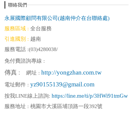
聯絡我們
永展國際顧問有限公司(越南仲介在台聯絡處)
服務區域 :
全台服務
引進國別 :
越南
服務電話 :
(03)4280038
/
免付費諮詢專線 :
傳真 :
http://yongzhan.com.tw
網址 :
yz90155139@gmail.com
電址郵件 :
https://line.me/ti/p/3HWi91tmGw
按我LINE線上
諮詢:
服務地址 : 桃園市大溪區埔頂路一段392號