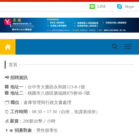
LINE
Skype
Toggl
navig
首頁
>
📢 招聘資訊
🏢
地址一
：台中市大雅區永和路113-8-1號
🏢
地址二
：桃園市八德區廣福路879巷98-3號
🗂️
職位
：倉庫管理與行政文書處理
⏰
工作時間
：08:30 ~ 17:30（白班，依課表排班）
💰
薪資
：200新台幣／小時
👨‍🎓
招募對象
：男性留學生