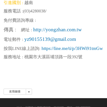
引進國別 :
越南
服務電話 :
(03)4280038
/
免付費諮詢專線 :
傳真 :
http://yongzhan.com.tw
網址 :
yz90155139@gmail.com
電址郵件 :
https://line.me/ti/p/3HWi91tmGw
按我LINE線上
諮詢:
服務地址 : 桃園市大溪區埔頂路一段392號
友情鏈接
友情鏈接