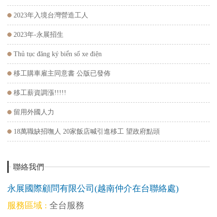
2023年入境台灣營造工人
2023年-永展招生
Thủ tục đăng ký biển số xe điện
移工購車雇主同意書 公版已發佈
移工薪資調漲!!!!!
留用外國人力
18萬職缺招嘸人 20家飯店喊引進移工 望政府點頭
聯絡我們
永展國際顧問有限公司(越南仲介在台聯絡處)
服務區域 :
全台服務