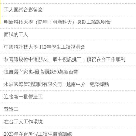
相搏
工人面試合影留念
相關文件下載
明新科技大學（簡稱：明新科大）暑期工讀說明會
面試的工人
中國科計技大學 112年學生工讀說明會
恭喜這幾位中選朋友、雇主視訊挑工，預祝在台工作順利
擅自屠宰家禽-最高罰款50萬新台幣
永展國際管理顧問有限公司 - 越南中介 - 翻譯據點
迎接新一批營造工
營造工
在台工人工作環境
2023年在台暑假工讀生職前訓練