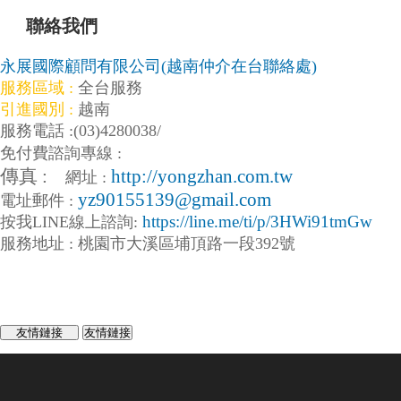
聯絡我們
CONTACT
US
永展國際顧問有限公司(越南仲介在台聯絡處)
服務區域 :
全台服務
引進國別 :
越南
服務電話 :
(03)4280038
/
免付費諮詢專線 :
傳真 :
http://yongzhan.com.tw
網址 :
yz90155139@gmail.com
電址郵件 :
https://line.me/ti/p/3HWi91tmGw
按我LINE線上
諮詢:
服務地址 : 桃園市大溪區埔頂路一段392號
友情鏈接
友情鏈接