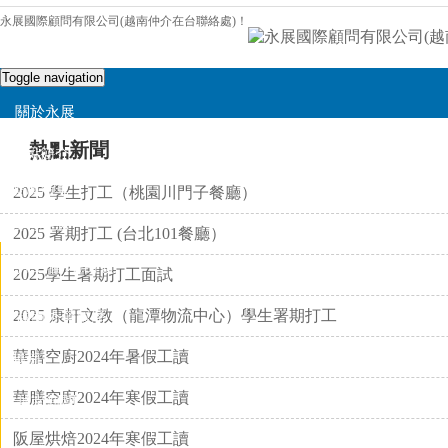
永展國際顧問有限公司(越南仲介在台聯絡處)！
Toggle navigation
關於永展
熱點新聞
公司簡介
HOTTEST
NEWS
發展沿革
2025 學生打工（桃園川門子餐廳）
公司理念
2025 署期打工 (台北101餐廳）
打工/留才/白領
2025學生暑期打工面試
2025 康軒文教（龍潭物流中心）學生署期打工
越南外勞履歷
華膳空廚2024年暑假工讀
越南
華膳空廚2024年寒假工讀
越南新聞
阪屋烘焙2024年寒假工讀