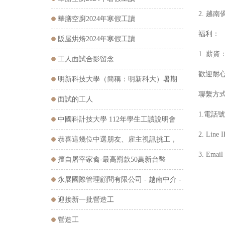
2. 越
華膳空廚2024年寒假工讀
福利：
阪屋烘焙2024年寒假工讀
1. 薪資
工人面試合影留念
歡迎耐
明新科技大學（簡稱：明新科大）暑期
聯繫方
工讀說明會
面試的工人
1.電話號碼
中國科計技大學 112年學生工讀說明會
2. Line 
恭喜這幾位中選朋友、雇主視訊挑工，
3. Emai
預祝在台工作順利
擅自屠宰家禽-最高罰款50萬新台幣
永展國際管理顧問有限公司 - 越南中介 -
翻譯據點
迎接新一批營造工
營造工