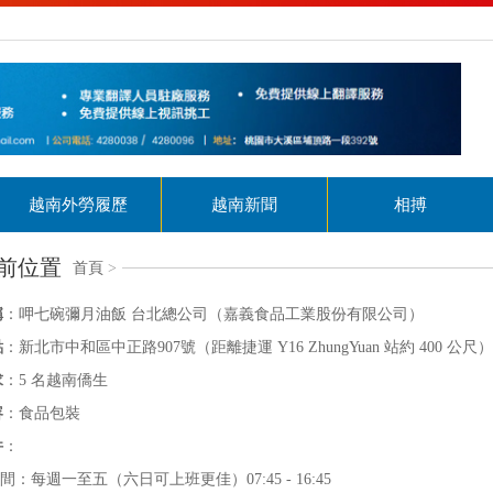
越南外勞履歷
越南新聞
相搏
前位置
首頁
>
稱
：呷七碗彌月油飯 台北總公司（嘉義食品工業股份有限公司）
點
：新北市中和區中正路907號（距離捷運 Y16 ZhungYuan 站約 400 公尺）
求
：5 名越南僑生
容
：食品包裝
件
：
間：每週一至五（六日可上班更佳）07:45 - 16:45