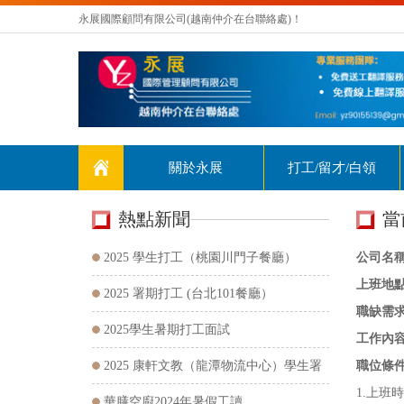
永展國際顧問有限公司(越南仲介在台聯絡處)！
關於永展
打工/留才/白領
熱點新聞
當
HOTTEST
NEWS
2025 學生打工（桃園川門子餐廳）
公司名
上班地
2025 署期打工 (台北101餐廳）
職缺需
2025學生暑期打工面試
工作內
2025 康軒文教（龍潭物流中心）學生署
職位條
1.上班時
期打工
華膳空廚2024年暑假工讀