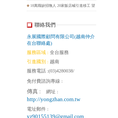
18萬職缺招嘸人 20家飯店喊引進移工 望
政府點頭
聯絡我們
CONTACT
US
永展國際顧問有限公司(越南仲介
在台聯絡處)
服務區域 :
全台服務
引進國別 :
越南
服務電話 :
(03)4280038
/
免付費諮詢專線 :
傳真 :
網址 :
http://yongzhan.com.tw
電址郵件 :
yz90155139@gmail.com