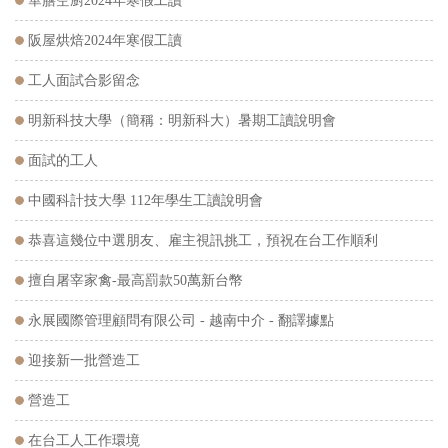
華膳空廚2024年寒假工讀
阪屋烘焙2024年寒假工讀
工人面試合影留念
明新科技大學（簡稱：明新科大）暑期工讀說明會
面試的工人
中國科計技大學 112年學生工讀說明會
恭喜這幾位中選朋友、雇主視訊挑工，預祝在台工作順利
擅自屠宰家禽-最高罰款50萬新台幣
永展國際管理顧問有限公司 - 越南中介 - 翻譯據點
迎接新一批營造工
營造工
在台工人工作環境