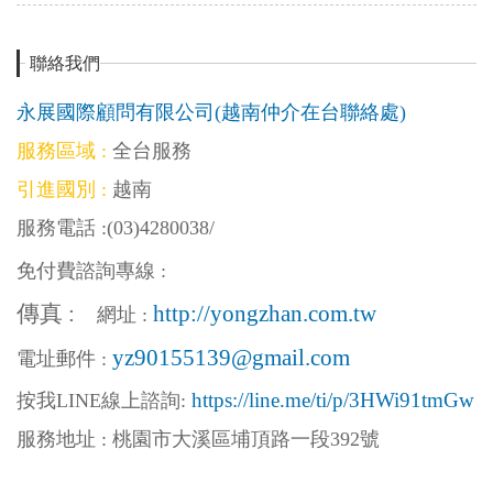
聯絡我們
永展國際顧問有限公司(越南仲介在台聯絡處)
服務區域 :
全台服務
引進國別 :
越南
服務電話 :
(03)4280038
/
免付費諮詢專線 :
傳真 :
http://yongzhan.com.tw
網址 :
yz90155139@gmail.com
電址郵件 :
https://line.me/ti/p/3HWi91tmGw
按我LINE線上
諮詢:
服務地址 : 桃園市大溪區埔頂路一段392號