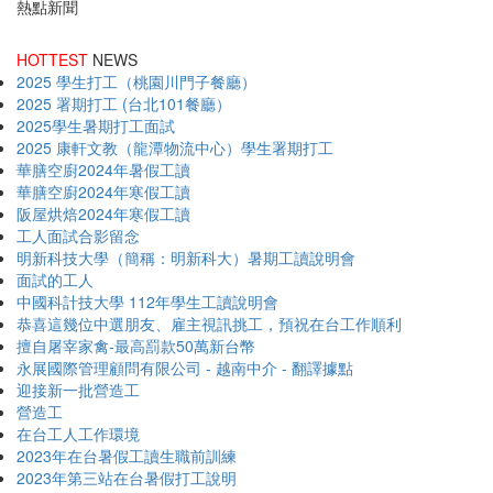
熱點新聞
HOTTEST
NEWS
2025 學生打工（桃園川門子餐廳）
2025 署期打工 (台北101餐廳）
2025學生暑期打工面試
2025 康軒文教（龍潭物流中心）學生署期打工
華膳空廚2024年暑假工讀
華膳空廚2024年寒假工讀
阪屋烘焙2024年寒假工讀
工人面試合影留念
明新科技大學（簡稱：明新科大）暑期工讀說明會
面試的工人
中國科計技大學 112年學生工讀說明會
恭喜這幾位中選朋友、雇主視訊挑工，預祝在台工作順利
擅自屠宰家禽-最高罰款50萬新台幣
永展國際管理顧問有限公司 - 越南中介 - 翻譯據點
迎接新一批營造工
營造工
在台工人工作環境
2023年在台暑假工讀生職前訓練
2023年第三站在台暑假打工說明