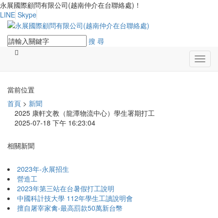
永展國際顧問有限公司(越南仲介在台聯絡處)！
LINE
Skype
搜 尋
Toggl
navig
當前位置
首頁
>
新聞
2025 康軒文教（龍潭物流中心）學生署期打工
2025-07-18 下午 16:23:04
相關新聞
2023年-永展招生
營造工
2023年第三站在台暑假打工說明
中國科計技大學 112年學生工讀說明會
擅自屠宰家禽-最高罰款50萬新台幣