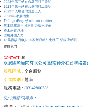
2023年第二站在台暑假打工說明
2023年第一站在台暑假打工說明
2023年入境台灣營造工人
2023年-永展招生
Thủ tục đăng ký biển số xe điện
移工購車雇主同意書 公版已發佈
移工薪資調漲!!!!!
留用外國人力
18萬職缺招嘸人 20家飯店喊引進移工 望政府點頭
聯絡我們
CONTACT
US
永展國際顧問有限公司(越南仲介在台聯絡處)
服務區域 :
全台服務
引進國別 :
越南
服務電話 :
(03)4280038
/
免付費諮詢專線 :
傳真 :
http://yongzhan.com.tw