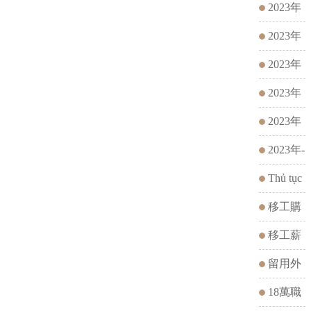
順利
中介 - 翻
人工作環
2023年
譯據點
境
在台暑假
2023年
工讀生職
第三站在
2023年
前訓練
台暑假打
第二站在
2023年
工說明
台暑假打
第一站在
2023年
工說明
台暑假打
入境台灣
2023年-
工說明
營造工人
永展招生
Thủ tục
đăng ký
移工購
biển số xe
車雇主同
移工薪
điện
意書 公
資調
留用外
版已發佈
漲!!!!!
國人力
18萬職