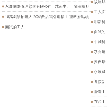
流中心）
暑假工讀
廚2024年
阪屋烘
永展國際管理顧問有限公司 - 越南中介 - 翻譯據點
學生署期
寒假工讀
焙2024年
工人面
18萬職缺招嘸人 20家飯店喊引進移工 望政府點頭
打工
寒假工讀
試合影留
明新科
面試的工人
念
技大學
面試的
（簡稱：
工人
中國科
明新科
計技大學
恭喜這
大）暑期
112年學
幾位中選
擅自屠
工讀說明
生工讀說
朋友、雇
宰家禽-
永展國
會
明會
主視訊挑
最高罰款
際管理顧
迎接新
工，預祝
50萬新台
問有限公
一批營造
營造工
在台工作
幣
司 - 越南
工
在台工