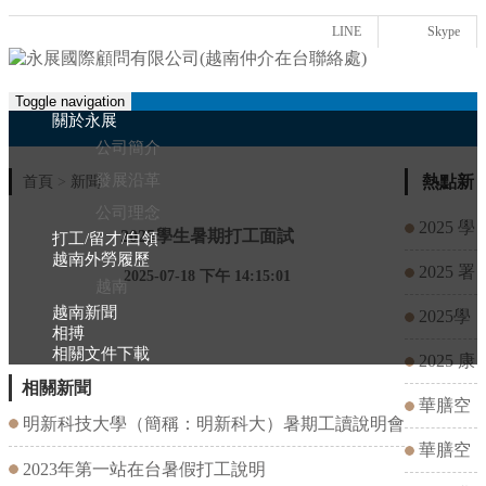
LINE
Skype
Toggle navigation
關於永展
公司簡介
發展沿革
熱點新
首頁
>
新聞
聞
公司理念
2025 學
2025學生暑期打工面試
打工/留才/白領
越南外勞履歷
生打工
2025 署
2025-07-18 下午 14:15:01
越南
越南新聞
（桃園川
期打工
2025學
相搏
相關文件下載
門子餐
(台北101
生暑期打
2025 康
相關新聞
廳）
餐廳）
工面試
軒文教
華膳空
明新科技大學（簡稱：明新科大）暑期工讀說明會
（龍潭物
廚2024年
華膳空
2023年第一站在台暑假打工說明