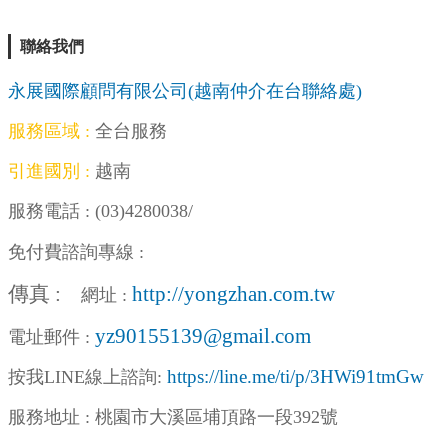
缺招嘸人
聯絡我們
20家飯店
永展國際顧問有限公司(越南仲介在台聯絡處)
喊引進移
服務區域 :
全台服務
工 望政
引進國別 :
越南
府點頭
服務電話 :
(03)4280038
/
免付費諮詢專線 :
傳真 :
http://yongzhan.com.tw
網址 :
yz90155139@gmail.com
電址郵件 :
https://line.me/ti/p/3HWi91tmGw
按我LINE線上
諮詢:
服務地址 : 桃園市大溪區埔頂路一段392號