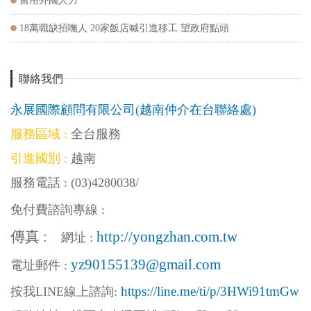
留用外國人力
18萬職缺招嘸人 20家飯店喊引進移工 望政府點頭
聯絡我們
永展國際顧問有限公司(越南仲介在台聯絡處)
服務區域 :
全台服務
引進國別 :
越南
服務電話 :
(03)4280038
/
免付費諮詢專線 :
傳真 :
http://yongzhan.com.tw
網址 :
yz90155139@gmail.com
電址郵件 :
https://line.me/ti/p/3HWi91tmGw
按我LINE線上
諮詢: