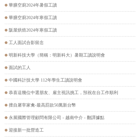
華膳空廚2024年暑假工讀
華膳空廚2024年寒假工讀
阪屋烘焙2024年寒假工讀
工人面試合影留念
明新科技大學（簡稱：明新科大）暑期工讀說明會
面試的工人
中國科計技大學 112年學生工讀說明會
恭喜這幾位中選朋友、雇主視訊挑工，預祝在台工作順利
擅自屠宰家禽-最高罰款50萬新台幣
永展國際管理顧問有限公司 - 越南中介 - 翻譯據點
迎接新一批營造工