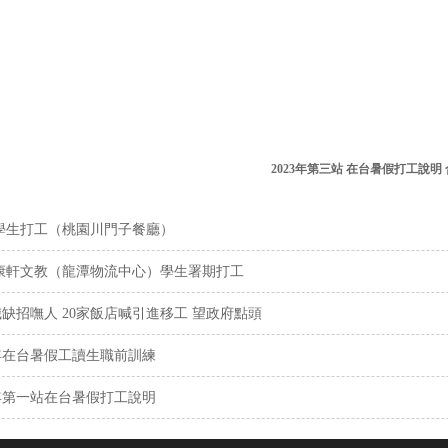
2023年第三站 在台暑假打工說明
5 學生打工（桃園川門子餐廳）
5 康軒文教（龍潭物流中心）學生署期打工
職缺招嘸人 20家飯店喊引進移工 望政府點頭
3年在台暑假工讀生職前訓練
3年第一站在台暑假打工說明