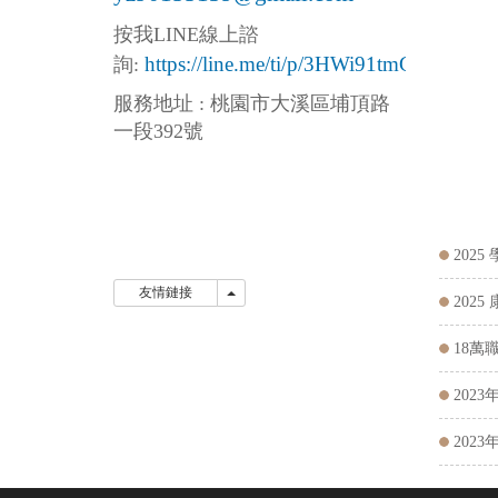
按我LINE線上
諮
https://line.me/ti/p/3HWi91tmGw
詢:
服務地址 : 桃園市大溪區埔頂路
一段392號
202
友情鏈接
友情鏈接
202
18萬
202
202