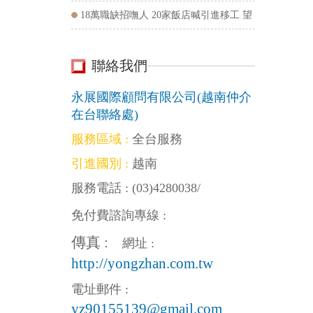
18萬職缺招嘸人 20家飯店喊引進移工 望
政府點頭
聯絡我們
CONTACT
US
永展國際顧問有限公司(越南仲介
在台聯絡處)
服務區域 :
全台服務
引進國別 :
越南
服務電話 :
(03)4280038
/
免付費諮詢專線 :
傳真 :
網址 :
http://yongzhan.com.tw
電址郵件 :
yz90155139@gmail.com