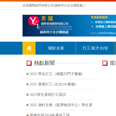
永展國際顧問有限公司(越南仲介在台聯絡處)！
關於永展
打工/留才/白領
熱點新聞
當
HOTTEST
NEWS
2025 學生打工（桃園川門子餐廳）
2025 署期打工 (台北101餐廳）
2025學生暑期打工面試
2025 康軒文教（龍潭物流中心）學生署
期打工
華膳空廚2024年暑假工讀