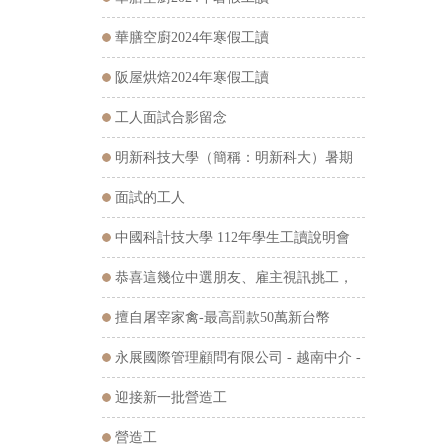
華膳空廚2024年寒假工讀
阪屋烘焙2024年寒假工讀
工人面試合影留念
明新科技大學（簡稱：明新科大）暑期
工讀說明會
面試的工人
中國科計技大學 112年學生工讀說明會
恭喜這幾位中選朋友、雇主視訊挑工，
預祝在台工作順利
擅自屠宰家禽-最高罰款50萬新台幣
永展國際管理顧問有限公司 - 越南中介 -
翻譯據點
迎接新一批營造工
營造工