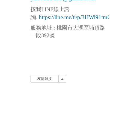
按我LINE線上
諮
https://line.me/ti/p/3HWi91tmGw
詢:
服務地址 : 桃園市大溪區埔頂路
一段392號
友情鏈接
友情鏈接