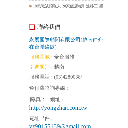
18萬職缺招嘸人 20家飯店喊引進移工 望
政府點頭
聯絡我們
CONTACT
US
永展國際顧問有限公司(越南仲介
在台聯絡處)
服務區域 :
全台服務
引進國別 :
越南
服務電話 :
(03)4280038
/
免付費諮詢專線 :
傳真 :
網址 :
http://yongzhan.com.tw
電址郵件 :
yz90155139@gmail.com