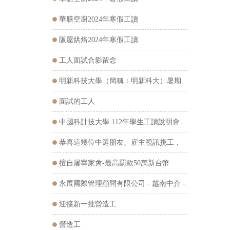
華膳空廚2024年寒假工讀
阪屋烘焙2024年寒假工讀
工人面試合影留念
明新科技大學（簡稱：明新科大）暑期
工讀說明會
面試的工人
中國科計技大學 112年學生工讀說明會
恭喜這幾位中選朋友、雇主視訊挑工，
預祝在台工作順利
擅自屠宰家禽-最高罰款50萬新台幣
永展國際管理顧問有限公司 - 越南中介 -
翻譯據點
迎接新一批營造工
營造工