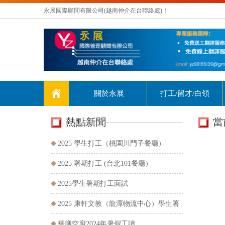
永展國際顧問有限公司(越南仲介在台聯絡處)！
關於永展
打工/留才/白領
熱點新聞
當
HOTTEST
NEWS
2025 學生打工（桃園川門子餐廳）
2025 署期打工 (台北101餐廳）
2025學生暑期打工面試
2025 康軒文教（龍潭物流中心）學生署
期打工
華膳空廚2024年暑假工讀